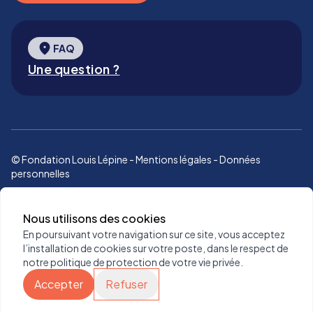
Accéder à la FAQ
FAQ
Une question ?
© Fondation Louis Lépine -
Mentions légales
-
Données
personnelles
Nous utilisons des cookies
En poursuivant votre navigation sur ce site, vous acceptez
l’installation de cookies sur votre poste, dans le respect de
notre politique de protection de votre vie privée.
Accepter
Refuser